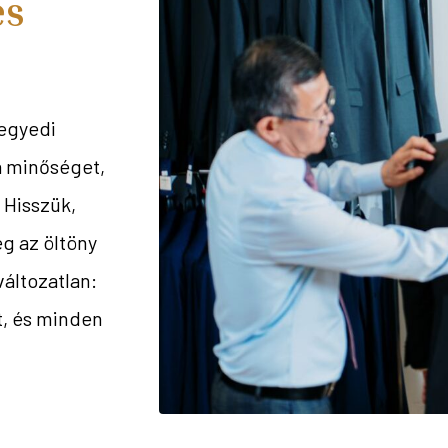
es
 egyedi
a minőséget,
 Hisszük,
ég az öltöny
változatlan:
t, és minden