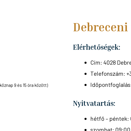
Debreceni
Elérhetőségek:
Cím: 4028 Debrec
Telefonszám: +
Időpontfoglalá
köznap 9 és 15 óra között)
Nyitvatartás:
hétfő – péntek: 
szombat: 09:00 