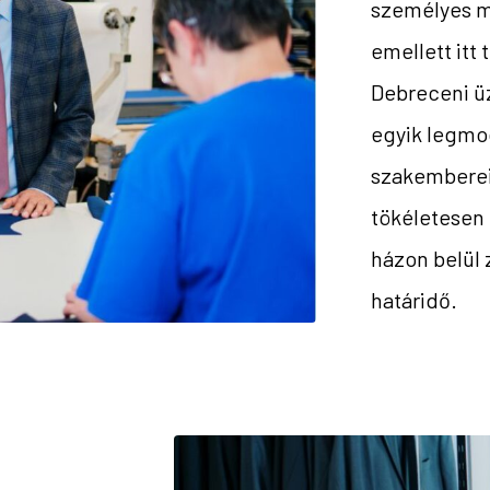
személyes m
emellett itt
Debreceni üz
egyik legmo
szakemberei
tökéletesen 
házon belül 
határidő.