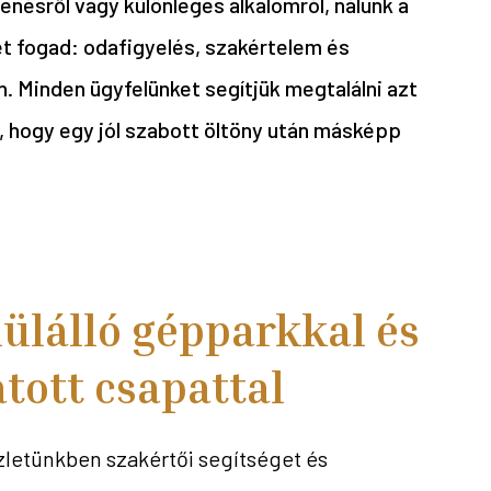
enésről vagy különleges alkalomról, nálunk a
t fogad: odafigyelés, szakértelem és
. Minden ügyfelünket segítjük megtalálni azt
, hogy egy jól szabott öltöny után másképp
ülálló gépparkkal és
atott csapattal
letünkben szakértői segítséget és