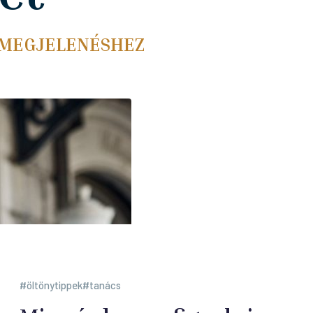
 MEGJELENÉSHEZ
öltönytippek
tanács