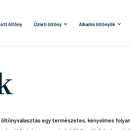
ott öltöny
Üzleti öltöny
Alkalmi öltönyök
k
z öltönyválasztás egy természetes, kényelmes folyam