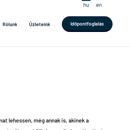
hu
en
Időpontfoglalás
Rólunk
Üzleteink
at lehessen, még annak is, akinek a