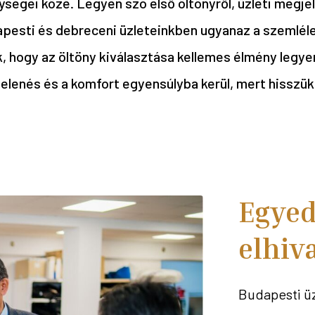
ségei közé. Legyen szó első öltönyről, üzleti megjel
apesti és debreceni üzleteinkben ugyanaz a szemléle
 hogy az öltöny kiválasztása kellemes élmény legyen
elenés és a komfort egyensúlyba kerül, mert hisszük
Egyed
elhiv
Budapesti üz