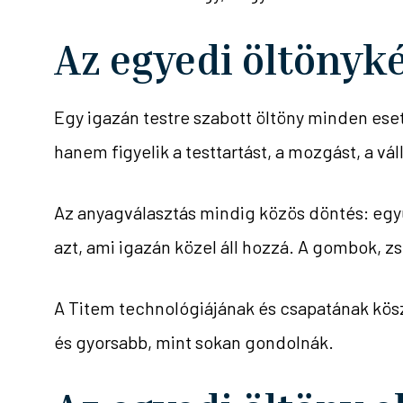
Az egyedi öltönyk
Egy igazán testre szabott öltöny minden ese
hanem figyelik a testtartást, a mozgást, a vá
Az anyagválasztás mindig közös döntés: együ
azt, ami igazán közel áll hozzá. A gombok, z
A Titem technológiájának és csapatának kösz
és gyorsabb, mint sokan gondolnák.