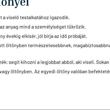
lőnyei
 a viselő testalkatához igazodik.
és az anyag mind a személyiséget tükrözik.
 évekig elkísér, jól bírja az idő próbáját.
ott öltönyben természetesebbnek,
magabiztosabbn
ék: segít kihozni a legjobbat abból, aki viseli. Soka
agy öltönyben. Az egyedi öltöny valóban befekteté