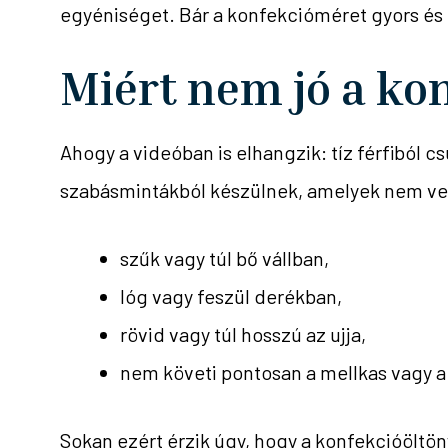
egyéniséget. Bár a konfekcióméret gyors é
Miért nem jó a ko
Ahogy a videóban is elhangzik: tíz férfiból 
szabásmintákból készülnek, amelyek nem vesz
szűk vagy túl bő vállban,
lóg vagy feszül derékban,
rövid vagy túl hosszú az ujja,
nem követi pontosan a mellkas vagy a 
Sokan ezért érzik úgy, hogy a konfekcióöltön