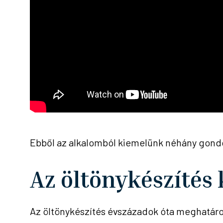
Ebből az alkalomból kiemelünk néhány gondol
Az öltönykészítés 
Az öltönykészítés évszázadok óta meghatározó