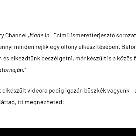
ry Channel
„Made in…”
című ismeretterjesztő soroza
nnyi minden rejlik egy öltöny elkészítésében. Bátor,
s elkezdtünk beszélgetni, már készült is a közös 
tornáján.”
z elkészült videóra pedig igazán büszkék vagyunk – 
láttad, itt megnézheted: