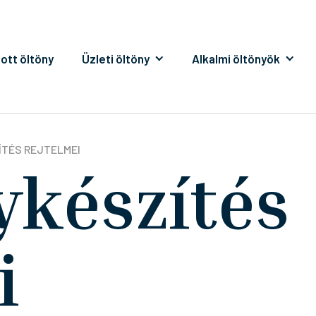
ott öltöny
Üzleti öltöny
Alkalmi öltönyök
ÍTÉS REJTELMEI
ykészítés
i