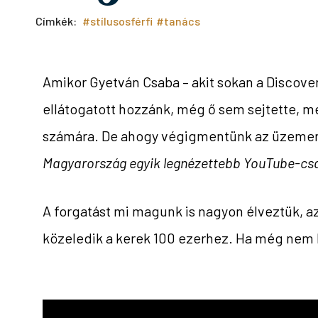
Címkék:
#stílusosférfi
#tanács
Amikor Gyetván Csaba – akit sokan a Discove
ellátogatott hozzánk, még ő sem sejtette, me
számára. De ahogy végigmentünk az üzemen é
Magyarország egyik legnézettebb YouTube-csa
A forgatást mi magunk is nagyon élveztük, a
közeledik a kerek 100 ezerhez. Ha még nem 