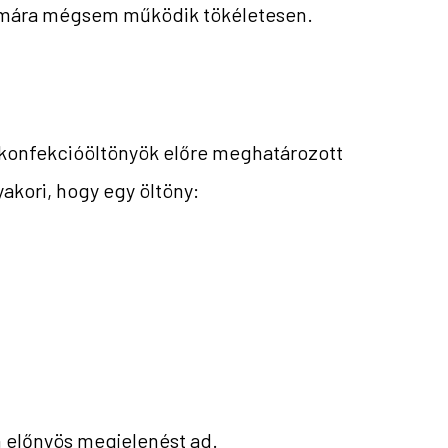
zámára mégsem működik tökéletesen.
 A konfekcióöltönyök előre meghatározott
akori, hogy egy öltöny:
n előnyös megjelenést ad.