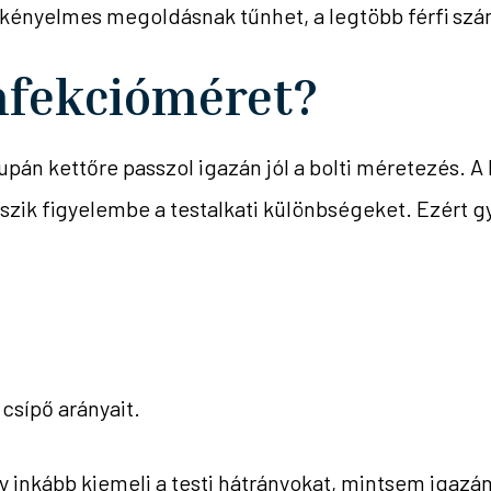
s kényelmes megoldásnak tűnhet, a legtöbb férfi s
nfekcióméret?
csupán kettőre passzol igazán jól a bolti méretezés.
ik figyelembe a testalkati különbségeket. Ezért gy
csípő arányait.
y inkább kiemeli a testi hátrányokat, mintsem igazá