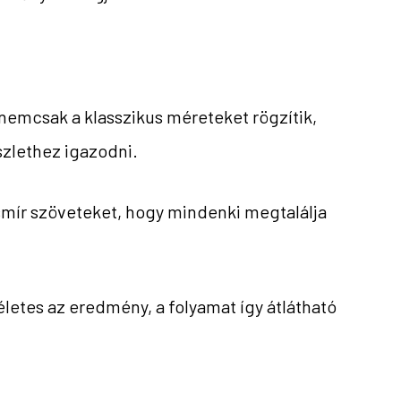
nemcsak a klasszikus méreteket rögzítik,
észlethez igazodni.
smír szöveteket, hogy mindenki megtalálja
etes az eredmény, a folyamat így átlátható