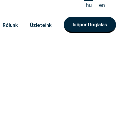
hu
en
Időpontfoglalás
Rólunk
Üzleteink