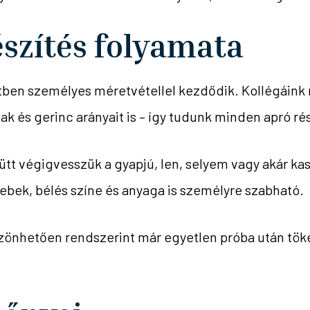
észítés folyamata
tben személyes méretvétellel kezdődik. Kollégáink 
llak és gerinc arányait is – így tudunk minden apró r
tt végigvesszük a gyapjú, len, selyem vagy akár ka
sebek, bélés színe és anyaga is személyre szabható.
önhetően rendszerint már egyetlen próba után tökél