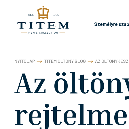
Személyre szab
NYITÓLAP
TITEM ÖLTÖNY BLOG
AZ ÖLTÖNYKÉSZ
Az öltön
rejtelme