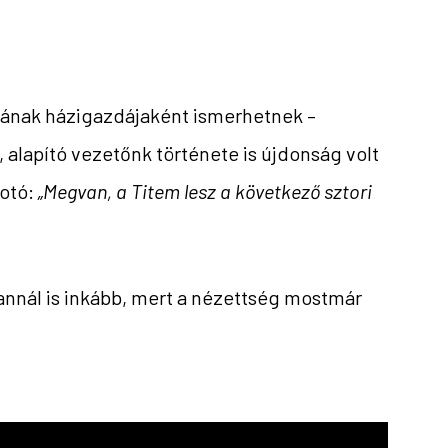
tának házigazdájaként ismerhetnek –
 alapító vezetőnk története is újdonság volt
fotó:
„Megvan, a Titem lesz a következő sztori
annál is inkább, mert a nézettség mostmár