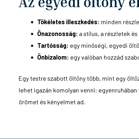
Az egyedi öltöny e
Tökéletes illeszkedés:
minden részlet
Önazonosság:
a stílus, a részletek 
Tartósság:
egy minőségi, egyedi öltöny
Önbizalom:
egy valóban hozzád szab
Egy testre szabott öltöny több, mint egy öltöz
lehet igazán komolyan venni: egyenruhában v
örömet és kényelmet ad.