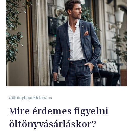
öltönytippek
tanács
Mire érdemes figyelni
öltönyvásárláskor?