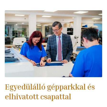
Egyedülálló gépparkkal és
elhivatott csapattal