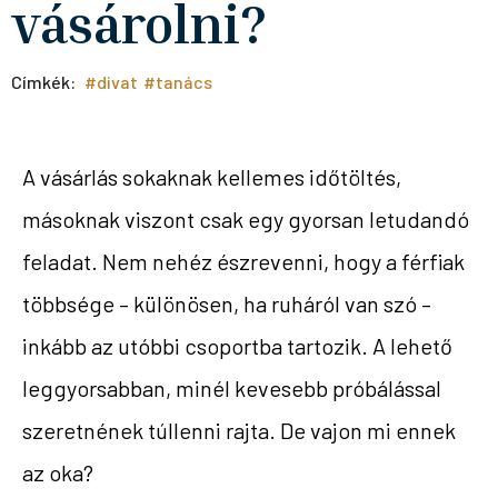
vásárolni?
Címkék:
#divat
#tanács
A vásárlás sokaknak kellemes időtöltés,
másoknak viszont csak egy gyorsan letudandó
feladat. Nem nehéz észrevenni, hogy a férfiak
többsége – különösen, ha ruháról van szó –
inkább az utóbbi csoportba tartozik. A lehető
leggyorsabban, minél kevesebb próbálással
szeretnének túllenni rajta. De vajon mi ennek
az oka?