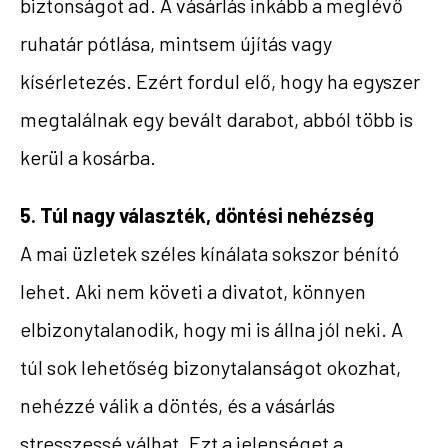
biztonságot ad. A vásárlás inkább a meglévő
ruhatár pótlása, mintsem újítás vagy
kísérletezés. Ezért fordul elő, hogy ha egyszer
megtalálnak egy bevált darabot, abból több is
kerül a kosárba.
5. Túl nagy választék, döntési nehézség
A mai üzletek széles kínálata sokszor bénító
lehet. Aki nem követi a divatot, könnyen
elbizonytalanodik, hogy mi is állna jól neki. A
túl sok lehetőség bizonytalanságot okozhat,
nehézzé válik a döntés, és a vásárlás
stresszessé válhat. Ezt a jelenséget a