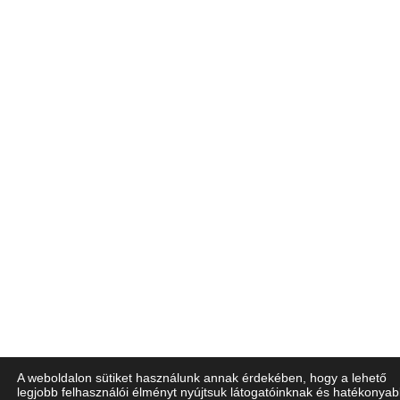
A weboldalon sütiket használunk annak érdekében, hogy a lehető
legjobb felhasználói élményt nyújtsuk látogatóinknak és hatékonya