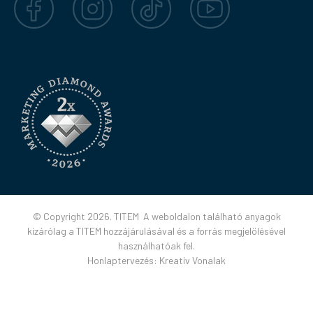
© Copyright 2026. TITEM A weboldalon található anyagok
kizárólag a TITEM hozzájárulásával és a forrás megjelölésével
használhatóak fel.
Honlaptervezés:
Kreatív Vonalak