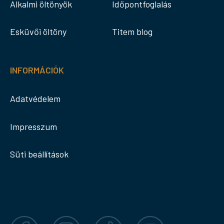
Alkalmi öltönyök
Időpontfoglalás
Esküvői öltöny
Titem blog
INFORMÁCIÓK
Adatvédelem
Impresszum
Süti beállítások
Facebook
Instagram
TikTok
YouTube