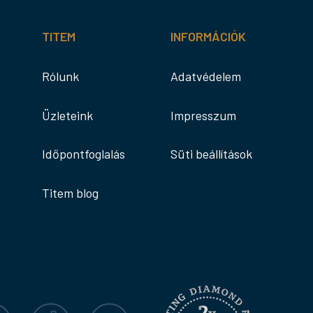
TITEM
INFORMÁCIÓK
Rólunk
Adatvédelem
Üzleteink
Impresszum
Időpontfoglalás
Süti beállítások
Titem blog
agram
TikTok
YouTube