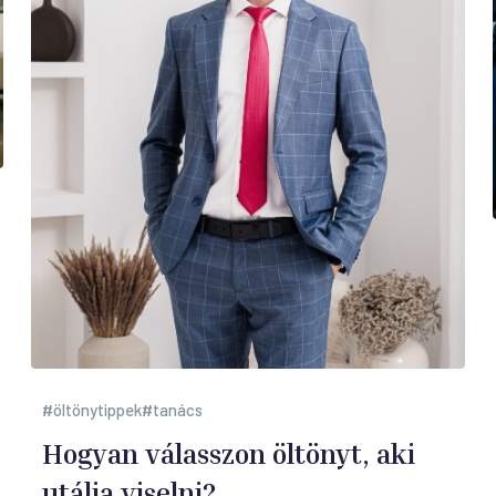
öltönytippek
tanács
Hogyan válasszon öltönyt, aki
utálja viselni?