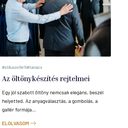
stílusosférfi
tanács
Az öltönykészítés rejtelmei
Egy jól szabott öltöny nemcsak elegáns, beszél
helyetted. Az anyagválasztás, a gombolás, a
gallér formája...
ELOLVASOM