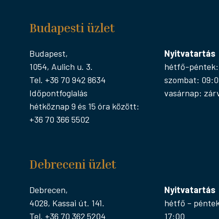
Budapesti üzlet
Budapest,
Nyitvatartás
1054, Aulich u. 3.
hétfő-péntek:
Tel. +36 70 942 8634
szombat: 09:0
Időpontfoglalás
vasárnap: zár
hétköznap 9 és 15 óra között:
+36 70 366 5502
Debreceni üzlet
Debrecen,
Nyitvatartás
4028, Kassai út. 141.
hétfő – péntek
Tel. +36 70 362 5204
17:00