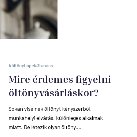
öltönytippek
tanács
Mire érdemes figyelni
öltönyvásárláskor?
Sokan viselnek öltönyt kényszerből,
munkahelyi elvárás, különleges alkalmak
miatt. De létezik olyan öltöny,...