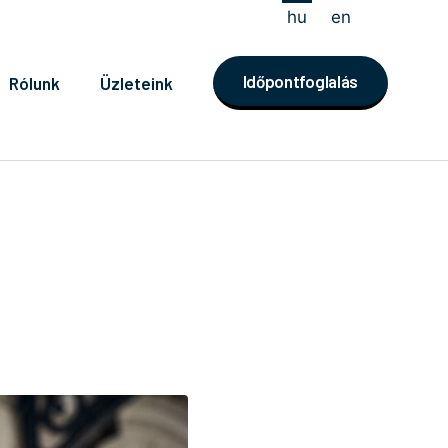
hu
en
Időpontfoglalás
Rólunk
Üzleteink