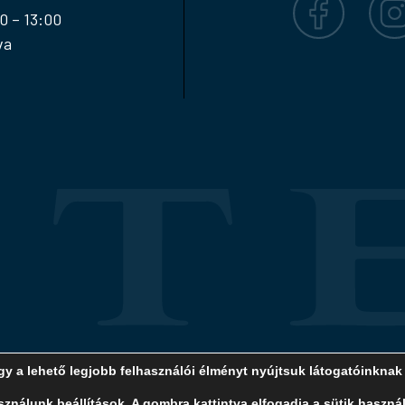
0 – 13:00
va
y a lehető legjobb felhasználói élményt nyújtsuk látogatóinkna
ag a TITEM hozzájárulásával és a forrás megjelölésével használhatóak fel
asználunk
beállítások
. A gombra kattintva elfogadja a sütik használ