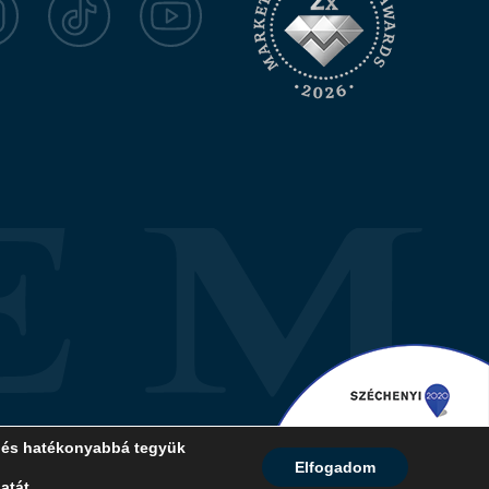
k és hatékonyabbá tegyük
Elfogadom
.
Honlaptervezés:
Kreatív Vonalak
atát.