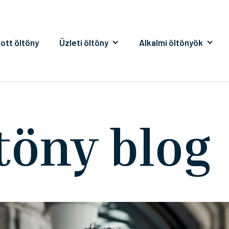
ott öltöny
Üzleti öltöny
Alkalmi öltönyök
töny blog