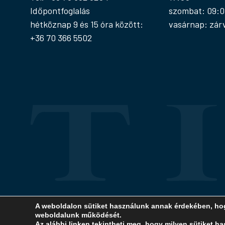
Időpontfoglalás
szombat: 09:0
hétköznap 9 és 15 óra között:
vasárnap: zár
+36 70 366 5502
A weboldalon sütiket használunk annak érdekében, hog
weboldalunk működését.
© Copyright 2026. TITEM A weboldalon található anyagok kizáról
Az alábbi linken tekintheti meg, hogy milyen sütiket h