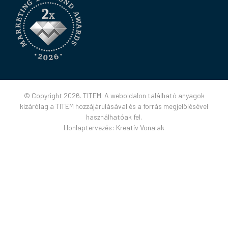
© Copyright 2026. TITEM A weboldalon található anyagok
kizárólag a TITEM hozzájárulásával és a forrás megjelölésével
használhatóak fel.
Honlaptervezés:
Kreatív Vonalak