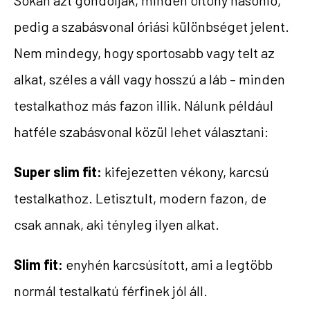
Sokan azt gondolják, minden öltöny hasonló,
pedig a szabásvonal óriási különbséget jelent.
Nem mindegy, hogy sportosabb vagy telt az
alkat, széles a váll vagy hosszú a láb – minden
testalkathoz más fazon illik.
Nálunk
például
hatféle szabásvonal közül lehet választani:
Super slim fit:
kifejezetten vékony, karcsú
testalkathoz. Letisztult, modern fazon, de
csak annak, aki tényleg ilyen alkat.
Slim fit:
enyhén karcsúsított, ami a legtöbb
normál testalkatú férfinek jól áll.