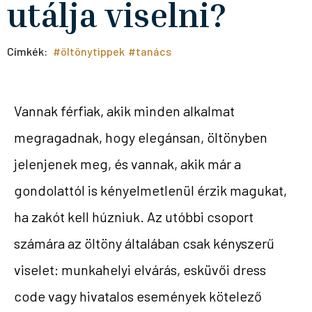
utálja viselni?
Címkék:
#öltönytippek
#tanács
Vannak férfiak, akik minden alkalmat
megragadnak, hogy elegánsan, öltönyben
jelenjenek meg, és vannak, akik már a
gondolattól is kényelmetlenül érzik magukat,
ha zakót kell húzniuk. Az utóbbi csoport
számára az öltöny általában csak kényszerű
viselet: munkahelyi elvárás, esküvői dress
code vagy hivatalos események kötelező