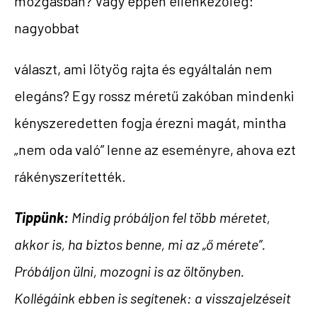
mozgásban? Vagy éppen ellenkezőleg:
nagyobbat
választ, ami lötyög rajta és egyáltalán nem
elegáns? Egy rossz méretű zakóban mindenki
kényszeredetten fogja érezni magát, mintha
„nem oda való” lenne az eseményre, ahova ezt
rákényszerítették.
Tippünk:
Mindig próbáljon fel több méretet,
akkor is, ha biztos benne, mi az „ő mérete”.
Próbáljon ülni, mozogni is az öltönyben.
Kollégáink ebben is segítenek: a visszajelzéseit