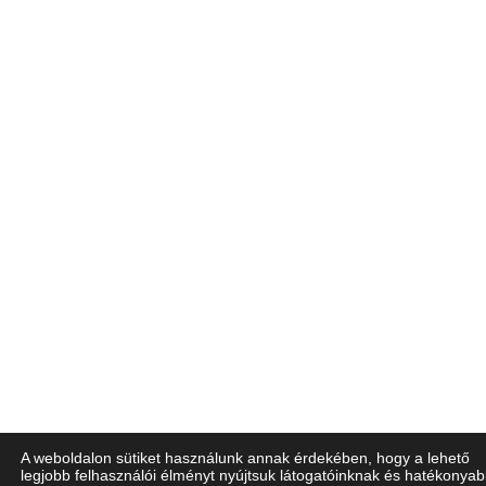
A weboldalon sütiket használunk annak érdekében, hogy a lehető
legjobb felhasználói élményt nyújtsuk látogatóinknak és hatékonya