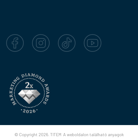
Facebook
Instagram
TikTok
YouTube
© Copyright 2026. TITEM A weboldalon található anyagok