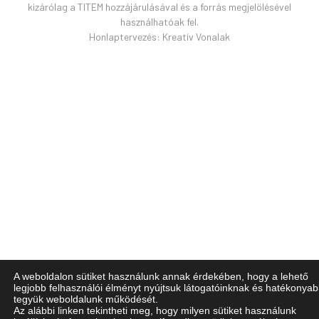
kizárólag a TITEM hozzájárulásával és a forrás megjelölésével
használhatóak fel.
Honlaptervezés:
Kreatív Vonalak
A weboldalon sütiket használunk annak érdekében, hogy a lehető
legjobb felhasználói élményt nyújtsuk látogatóinknak és hatékonya
tegyük weboldalunk működését.
Az alábbi linken tekintheti meg, hogy milyen sütiket használunk