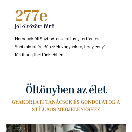
277
e
jól öltözött férfi
Nemcsak öltönyt adtunk: stílust, tartást és
önbizalmat is. Büszkék vagyunk rá, hogy ennyi
férfit segíthettünk ebben.
Öltönyben az élet
GYAKORLATI TANÁCSOK ÉS GONDOLATOK A
STÍLUSOS MEGJELENÉSHEZ