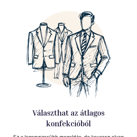
Választhat az átlagos
konfekcióból
Ez a legegyszerűbb megoldás, de kevesen olyan