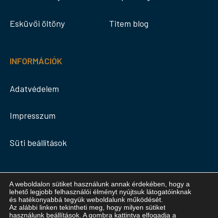
Esküvői öltöny
Titem blog
INFORMÁCIÓK
Adatvédelem
Impresszum
Süti beállítások
A weboldalon sütiket használunk annak érdekében, hogy a
lehető legjobb felhasználói élményt nyújtsuk látogatóinknak
és hatékonyabbá tegyük weboldalunk működését.
Az alábbi linken tekintheti meg, hogy milyen sütiket
Facebook
Instagram
TikTok
YouTube
használunk
beállítások
. A gombra kattintva elfogadja a