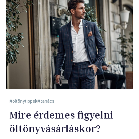
öltönytippek
tanács
Mire érdemes figyelni
öltönyvásárláskor?