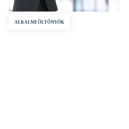
ALKALMI ÖLTÖNYÖK
Magabiztos megjelenés, letisztult szabásvonal,
visszafogott elegancia. A business öltöny a
professzionális mindennapok alapdarabja, ha
fontos, hogy az öltözet tükrözze a hozzáértést és
a megbízhatóságot.