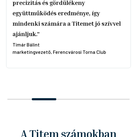
a tulajdonosnak a precíz méret
vételért. Csak ajánlani tudjuk
mindenkinek, aki minőségi öltönyt
szeretne készíttetni!”
Borsos Éva
Budapest
A Titem számokban