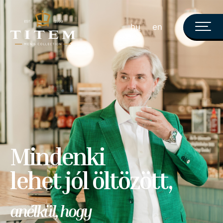
hu
en
Mindenki
lehet jól öltözött,
anélkül, hogy