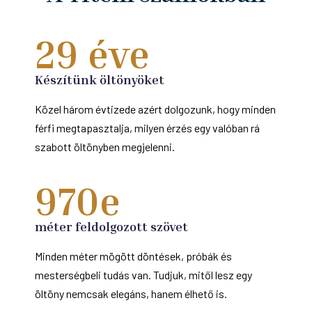
29
 éve
Készítünk öltönyöket
Közel három évtizede azért dolgozunk, hogy minden
férfi megtapasztalja, milyen érzés egy valóban rá
szabott öltönyben megjelenni.
970
e
méter feldolgozott szövet
Minden méter mögött döntések, próbák és
mesterségbeli tudás van. Tudjuk, mitől lesz egy
öltöny nemcsak elegáns, hanem élhető is.