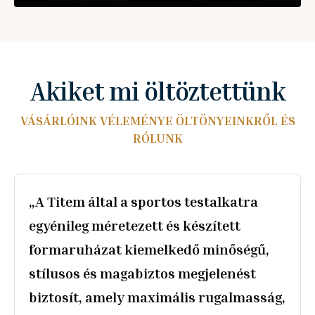
Akiket mi öltöztettünk
VÁSÁRLÓINK VÉLEMÉNYE ÖLTÖNYEINKRŐL ÉS
RÓLUNK
„Nagyon szép, igazán személyre szabott
öltönyt készítettek nekünk, minden
részletre odafigyelve. Az üzlet dolgozói
rendkívül segítőkészek és profik voltak
,
a teljes folyamat során, külön köszönet