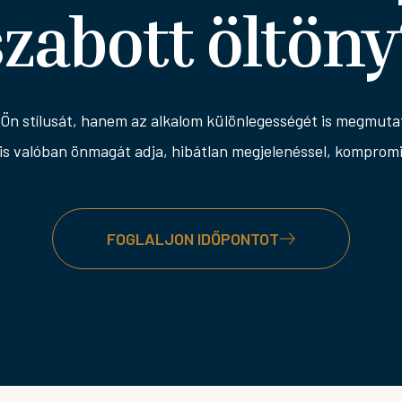
szabott öltöny
 Ön stílusát, hanem az alkalom különlegességét is megmutat
s valóban önmagát adja, hibátlan megjelenéssel, komprom
FOGLALJON IDŐPONTOT