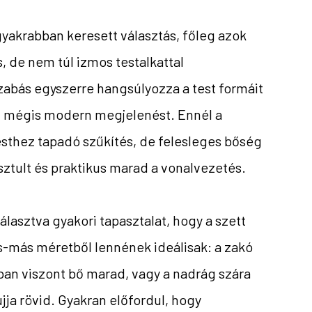
ggyakrabban keresett választás, főleg azok
, de nem túl izmos testalkattal
zabás egyszerre hangsúlyozza a test formáit
t, mégis modern megjelenést. Ennél a
esthez tapadó szűkítés, de felesleges bőség
sztult és praktikus marad a vonalvezetés.
lasztva gyakori tapasztalat, hogy a szett
-más méretből lennének ideálisak: a zakó
ban viszont bő marad, vagy a nadrág szára
ujja rövid. Gyakran előfordul, hogy