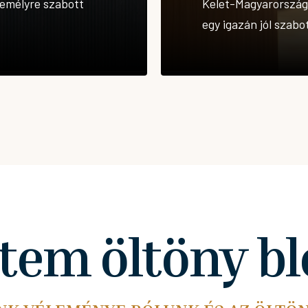
zemélyre szabott
Kelet-Magyarország s
egy igazán jól szabo
item öltöny bl