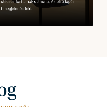
tílusos férfiainak otthona. Az első lépés
tt megjelenés felé.
og