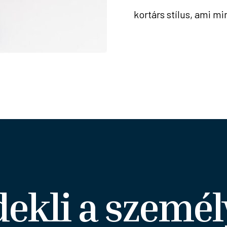
kortárs stílus, ami 
dekli a személ