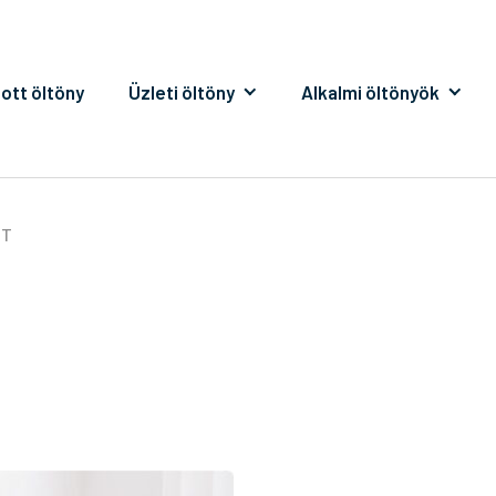
ott öltöny
Üzleti öltöny
Alkalmi öltönyök
IT