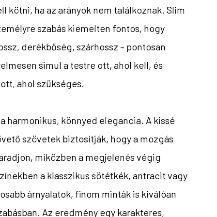
 kötni, ha az arányok nem találkoznak. Slim
személyre szabás kiemelten fontos, hogy
hossz, derékbőség, szárhossz – pontosan
elmesen simul a testre ott, ahol kell, és
ott, ahol szükséges.
ka a harmonikus, könnyed elegancia. A kissé
vető szövetek biztosítják, hogy a mozgás
radjon, miközben a megjelenés végig
 Színekben a klasszikus sötétkék, antracit vagy
gosabb árnyalatok, finom minták is kiválóan
abásban. Az eredmény egy karakteres,