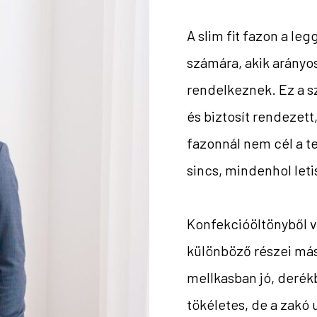
A slim fit fazon a le
számára, akik arányos
rendelkeznek. Ez a s
és biztosít rendezet
fazonnál nem cél a t
sincs, mindenhol leti
Konfekcióöltönyből vá
különböző részei más
mellkasban jó, derék
tökéletes, de a zakó 