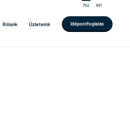
hu
en
Időpontfoglalás
Rólunk
Üzleteink