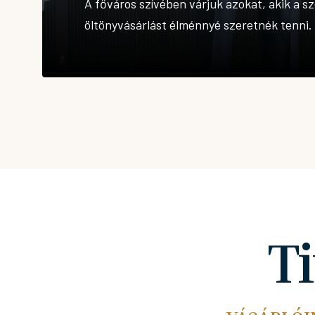
A főváros szívében várjuk azokat, akik a s
öltönyvásárlást élménnyé szeretnék tenni.
T