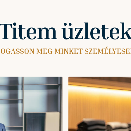
Titem üzlete
TOGASSON MEG MINKET SZEMÉLYESEN