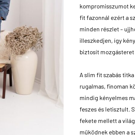
kompromisszumot kell
fit fazonnál ezért a 
minden részlet – ujj
illeszkedjen, így kény
biztosít mozgásteret 
A slim fit szabás tit
rugalmas, finoman kö
mindig kényelmes ma
feszes és letisztult.
fekete mellett a vilá
működnek ebben a sz