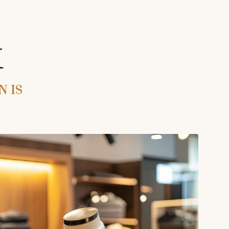
k
 IS