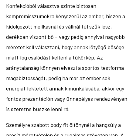
Konfekcióból választva szinte biztosan
kompromisszumokra kényszerül az ember, hiszen a
kidolgozott mellkasnál és vállnál túl szűk lesz,
derékban viszont bő – vagy pedig annyival nagyobb
méretet kell választani, hogy annak lötyögő bősége
miatt fog csalódást kelteni a tükörkép. Az
aránytalanság könnyen elveszi a sportos testforma
magabiztosságát, pedig ha már az ember sok
energiát fektetett annak kimunkálásába, akkor egy
fontos prezentáción vagy ünnepélyes rendezvényen
is szeretne büszke lenni rá.
Személyre szabott body fit öltönynél a hangsúly a
precíz méretvételen és a rugalmas szöveten van. A