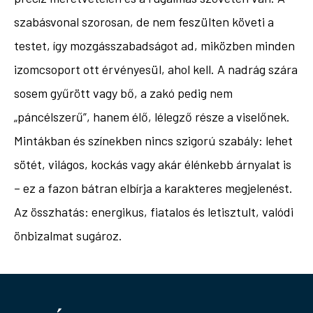
szabásvonal szorosan, de nem feszülten követi a
testet, így mozgásszabadságot ad, miközben minden
izomcsoport ott érvényesül, ahol kell. A nadrág szára
sosem gyűrött vagy bő, a zakó pedig nem
„páncélszerű”, hanem élő, lélegző része a viselőnek.
Mintákban és színekben nincs szigorú szabály: lehet
sötét, világos, kockás vagy akár élénkebb árnyalat is
– ez a fazon bátran elbírja a karakteres megjelenést.
Az összhatás: energikus, fiatalos és letisztult, valódi
önbizalmat sugároz.