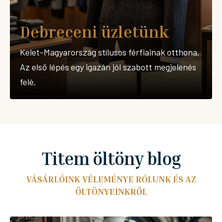
Debreceni üzletünk
Kelet-Magyarország stílusos férfiainak otthona.
Az első lépés egy igazán jól szabott megjelenés
felé.
Titem öltöny blog
VÁSÁRLÓINK VÉLEMÉNYE RÓLUNK ÉS AZ
ÖLTÖNYEINKRŐL