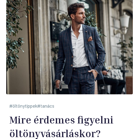
öltönytippek
tanács
Mire érdemes figyelni
öltönyvásárláskor?