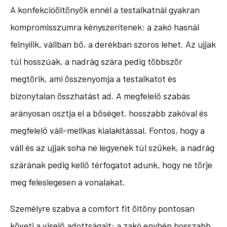
A konfekcióöltönyök ennél a testalkatnál gyakran
kompromisszumra kényszerítenek: a zakó hasnál
felnyílik, vállban bő, a derékban szoros lehet. Az ujjak
túl hosszúak, a nadrág szára pedig többször
megtörik, ami összenyomja a testalkatot és
bizonytalan összhatást ad. A megfelelő szabás
arányosan osztja el a bőséget, hosszabb zakóval és
megfelelő váll-mellkas kialakítással. Fontos, hogy a
váll és az ujjak soha ne legyenek túl szűkek, a nadrág
szárának pedig kellő térfogatot adunk, hogy ne törje
meg feleslegesen a vonalakat.
Személyre szabva a comfort fit öltöny pontosan
követi a viselő adottságait: a zakó enyhén hosszabb,