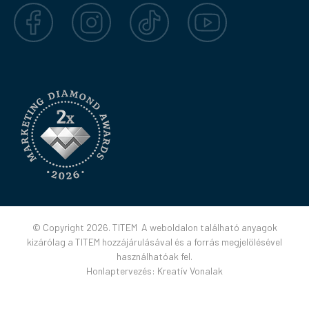
Facebook
Instagram
TikTok
YouTube
© Copyright 2026. TITEM A weboldalon található anyagok
kizárólag a TITEM hozzájárulásával és a forrás megjelölésével
használhatóak fel.
Honlaptervezés:
Kreatív Vonalak