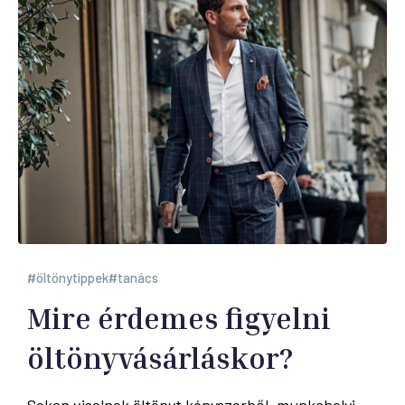
öltönytippek
tanács
Mire érdemes figyelni
öltönyvásárláskor?
Sokan viselnek öltönyt kényszerből, munkahelyi