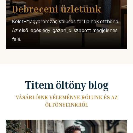
Debreceni üzletünk
Kelet-Magyarország stílusos férfiainak otthona.
Az első lépés egy igazán jól szabott megjelenés
felé.
Titem öltöny blog
VÁSÁRLÓINK VÉLEMÉNYE RÓLUNK ÉS AZ
ÖLTÖNYEINKRŐL