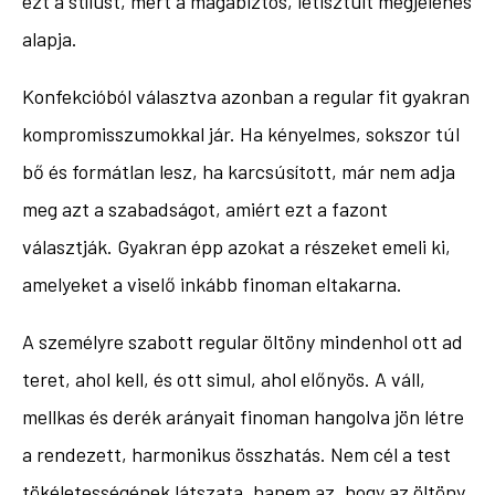
ezt a stílust, mert a magabiztos, letisztult megjelenés
alapja.
Konfekcióból választva azonban a regular fit gyakran
kompromisszumokkal jár. Ha kényelmes, sokszor túl
bő és formátlan lesz, ha karcsúsított, már nem adja
meg azt a szabadságot, amiért ezt a fazont
választják. Gyakran épp azokat a részeket emeli ki,
amelyeket a viselő inkább finoman eltakarna.
A személyre szabott regular öltöny mindenhol ott ad
teret, ahol kell, és ott simul, ahol előnyös. A váll,
mellkas és derék arányait finoman hangolva jön létre
a rendezett, harmonikus összhatás. Nem cél a test
tökéletességének látszata, hanem az, hogy az öltöny