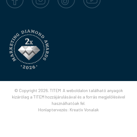
© Copyright 2026. TITEM A weboldalon található anyagok
kizárólag a TITEM hozzájárulásával és a forrás megjelölésével
használhatóak fel.
Honlaptervezés:
Kreatív Vonalak