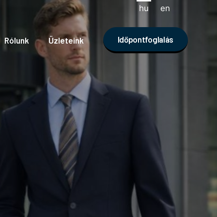
hu
en
Időpontfoglalás
Rólunk
Üzleteink