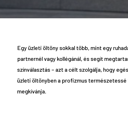
Egy üzleti öltöny sokkal több, mint egy ruh
partnernél vagy kollégánál, és segít megtart
színválasztás – azt a célt szolgálja, hogy e
üzleti öltönyben a profizmus természetessé v
megkívánja.