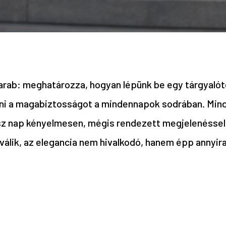
adarab: meghatározza, hogyan lépünk be egy tárgyal
ani a magabiztosságot a mindennapok sodrában. Minde
gész nap kényelmesen, mégis rendezett megjelenéssel
álik, az elegancia nem hivalkodó, hanem épp annyir