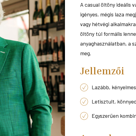
A casual öltöny ideális
igényes, mégis laza meg
vagy hétvégi alkalmakra
öltöny túl formális len
anyaghasználatban, a s
meg.
Jellemzői
Lazább, kényelmes
Letisztult, könnye
Egyszerűen kombiná