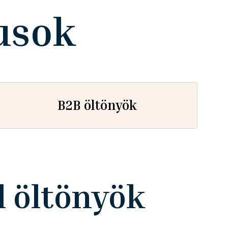
pusok
B2B öltönyök
l öltönyök