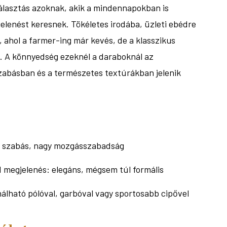
 választás azoknak, akik a mindennapokban is
jelenést keresnek. Tökéletes irodába, üzleti ebédre
, ahol a farmer-ing már kevés, de a klasszikus
ne. A könnyedség ezeknél a daraboknál az
zabásban és a természetes textúrákban jelenik
 szabás, nagy mozgásszabadság
d megjelenés: elegáns, mégsem túl formális
lható pólóval, garbóval vagy sportosabb cipővel