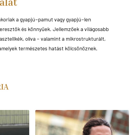
álat
akoriak a gyapjú–pamut vagy gyapjú–len
teresztők és könnyűek. Jellemzőek a világosabb
asztellkék, olíva – valamint a mikrostrukturált,
 amelyek természetes hatást kölcsönöznek.
RIA