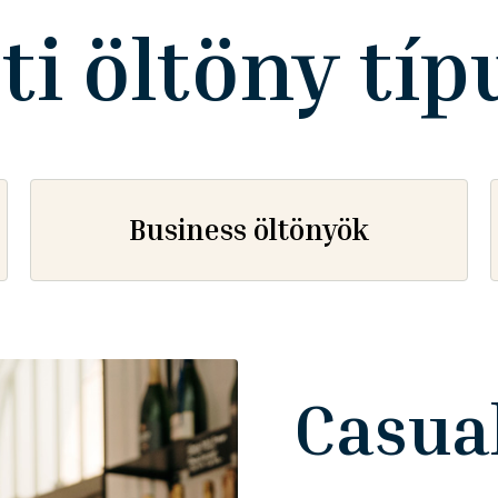
ti öltöny tí
Business öltönyök
Casua