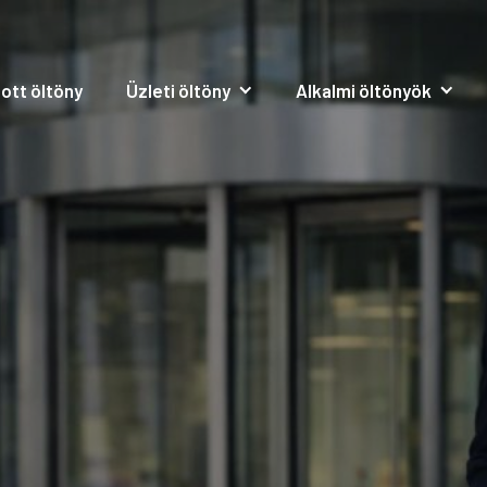
ott öltöny
Üzleti öltöny
Alkalmi öltönyök