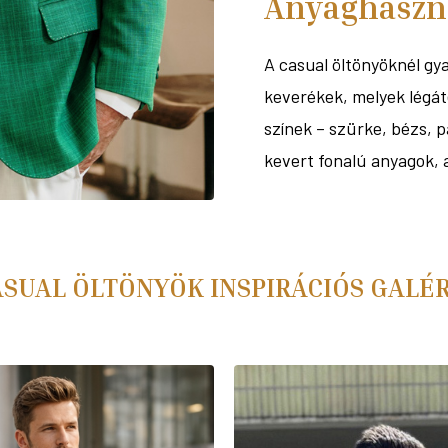
Anyaghaszn
A casual öltönyöknél gy
keverékek, melyek légá
színek – szürke, bézs, p
kevert fonalú anyagok,
SUAL ÖLTÖNYÖK INSPIRÁCIÓS GALÉ